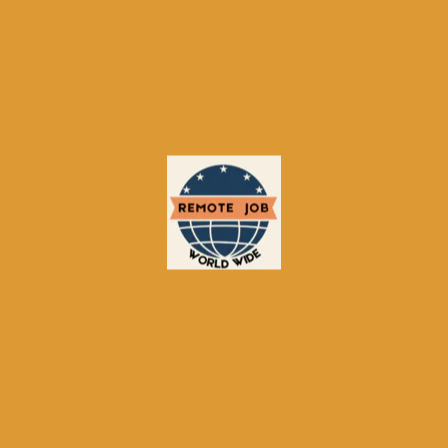
На глобално ниво
Nortal
работи по комплексни
проекти с дълъг жизнен цикъл както за публичния
сектор, така и за някои от най-големите
международни компании, включително
организации от класацията Fortune 500. В този
контекст, по-пълното ни интегриране с глобалната
организация отваря нови възможности за IT
специалистите на местния пазар и достъп до такъв
тип проекти.
Какво отличава Nortal като работодател на българския IT пазар?
Смятам, че към настоящия момент това е
комбинацията от дългосрочния начин на работа,